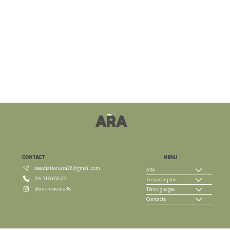
ARA
CONTACT
MENU
association.ara38@gmail.com
ARA
06 51 53 55 22
En savoir plus
@anorexie.ara38
Témoignages
Contacts