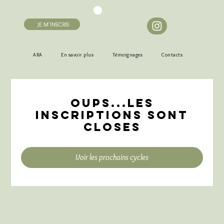
JE M'INSCRIS
ARA
En savoir plus
Témoignages
Contacts
Oups...Les
inscriptions sont
closes
Voir les prochains cycles