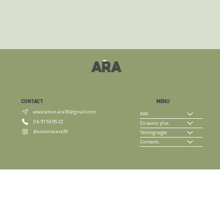
ARA
CONTACT
MENU
association.ara38@gmail.com
ARA
06 51 53 55 22
En savoir plus
@anorexie.ara38
Témoignages
Contacts